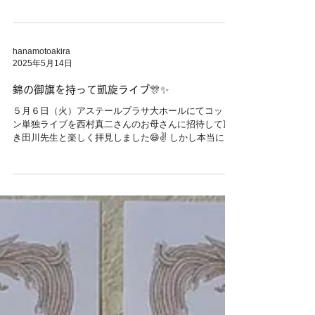
田川先生が審査員として初めてフロアーに立ち審査を
担当しました😊 昨年は花本が審査員として審査担当さ
せて頂き今年は田川先生が担当させて頂きました。...
hanamotoakira
2025年5月14日
錦の御旗を持って凱旋ライブ🎊✨
５月６日（火）アステールプラサ大ホールにてコット
ン単独ライブを西村真二さんのお母さんに招待して頂
き田川先生と楽しく拝見しました😄✌️ しかし本当に面
白い😁 面白過ぎて構成が上手すぎて凄いな〜🤔 御客
様を引き込む、御客様もソレと知りながら期待してい
る、結果の通りに皆様が...