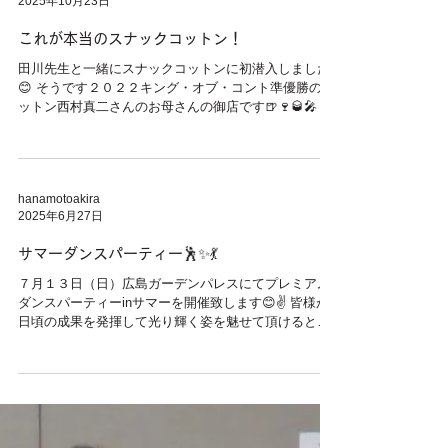
2025年10月23日
に頑張ります😤 １２月１４日（日）ＬＧダンス教室ク
リスマス・ダンス・パーティーです🎄🎊 教室以外の御
これが本当のスナックコットン！
客様もご遠慮なくお問い合わせ下さい😊
田川先生と一緒にスナックコットンに初潜入しました
😊 そうです２０２２キング・オブ・コント準優勝のコ
ットン西村真二さんのお母さんの御店です🍺🍷🥃🎤 お
店の店名はスナックなる人！ コチラの御店で４回🤔❓️
スナックコットンを収録されたとかでスゲ〜😱 スナッ
クコットンは 毎日（木）深夜０時１５分〜 広島ホーム
テレビにて絶賛放送中です👏👏👏 テレビ局の関係者さ
hanamotoakira
んから著名な方など多数来店されている様子でしたが
2025年6月27日
リーズナブルな料金でアットホームな雰囲気に和まさ
れて居心地は抜群です👍 場所は中区薬研堀6-19 筒井ビ
サマーダンスパーティー🕺✨💃
ル４Ｆ 店名：なる人 ちなみに僕は🍺🍷🥃飲めない😅
７月１３日（日）広島ガーデンパレスにてプレミアム
ダンスパーティーinサマーを開催致します😊✌️ 皆様が
日頃の成果を発揮して光り輝く姿を魅せて頂けると確
信しています😄 ショートデモ 団体教室発表 フォーメ
ーション 種目別演技発表 競技会スタイル（競技者）...