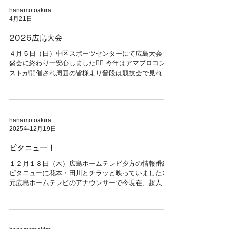
（日） 広島ガーデンパレスにて冬の８０周年記念と銘
hanamotoakira
打ちクリスマスパーティーを開催致します。 是非とも
4月21日
御参加くださいませ🕺✨💃
2026広島大会
４月５日（日）中区スポーツセンターにて広島大会も
盛会に終わり一安心しました😮‍💨 今年はアマプロコンテ
ストが開催され周囲の皆様より普段は競技会で見れな
いＯＢの先生と現役プロ選手が御客様を御相手し競技
会みたいにコンテストが開催され良かったとの好評を
得ました👍 教室から女性２名、参加をされました😌
只今リーダー募集中です💃✨ ８月の尾道大会はコンテ
hanamotoakira
ストなのか？ガチの競技会なのか？ 気になるところで
2025年12月19日
す🤔 ８月は熱いからね😅💦 熱中症の成らない様にシ
ッカリ水分補給は必須です🥤 ５月５日（火）１８時〜
ピタニュー！
国際会議場前フラワーフェスティバルに広島県連盟か
らジュニア、愛好家、アマチュア、プロ 多数ご参加を
１２月１８日（木）広島ホームテレビ夕方の情報番組
して頂ける予定です🙌🙌🙌 ６月７日（日）ねんりんピ
ピタニューに花本・田川とチラッと映っていました😚
ック予選会&パーティー！ ７月１２日（日）ＬＧダン
元広島ホームテレビのアナウンサーで今現在、超人気
ス教室 🎊８０周年記念パーティー🕺✨💃 目白押しです
芸人さんコットン西村真二さんの御母さんに御招きを
😅💦 頑張ります😤
頂き夕方の情報番組ピタニューのロケにチョットだけ
映る事に成功しました🙌🙌 人気アナウンサーの小嶋沙
耶香さんと少しお話が出来てラッキーでした😄✌️ いつ