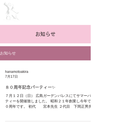
Ballroom ​Dance School
Since 1946
ＬＧダンス教室
​お知らせ
お知らせ
hanamotoakira
7月17日
８０周年記念パーティー✨
７月１２日（日） 広島ガーデンパレスにてサマーパー
ティーを開催致しました。 昭和２１年創業し今年で８
０周年です。 初代 宮本先生 ２代目 下岡正男先生
３代目 下岡千代子先生 ４代目 花本・田川 次の世代
に繋げたいです😌 パーティーに御参加を頂きました全
ての皆様、本当に有り難う御座います🙏 １２月１３日