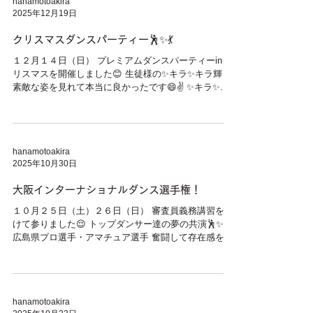
hanamotoakira
も笑顔✨キラ✨キラの小嶋沙耶香さんが社交ダンスに
2025年12月19日
チャレンジして頂けないかな🤔 益々ピタニューから目
が離せないです😌 県内のピタニューファンの皆様 そ
クリスマスダンスパーティー🕺✨💃
して小嶋沙耶香さんのファンの皆様！！ 社交ダンスを
始めてみませんか？
１２月１４日（日） プレミアムダンスパーティーinク
リスマスを開催しました😊 生徒様の✨キラ✨キラ輝く
素敵な姿を見れて本当に良かったです😄✌️ ✨キラ✨キ
ラ輝くって素敵です😚 皆様と親睦を深められ楽しかっ
たです😉✨ 本当に感謝です🙏
hanamotoakira
2025年10月30日
大阪インターナショナルダンス選手権！
１０月２５日（土）２６日（日） 審査員義務講習を受
けて参りました😌 トップダンサー達の夢の共演🕺✨💃
広島県プロ選手・アマチュア選手 奮闘して存在感を出
せていました👍 ２５日（土）外国人元世界１０ダンス
チャンピオンのデビット・シカモア先生と記念写真😄
✌️ スポーツ観戦は野球やサッカーも良いですが競技ダ
ンス観戦はもっと良いですね😊👌 良いダンスを見た後
hanamotoakira
は自分自身も生徒さんと一緒に良いダンスが踊れる様