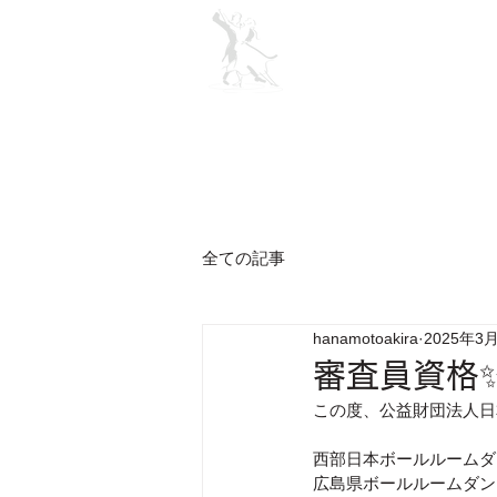
Ballroom ​Dance School
Since 1946
ＬＧダンス教室
ホーム
過
全ての記事
hanamotoakira
2025年3
審査員資格
この度、公益財団法人日
西部日本ボールルームダ
広島県ボールルームダン