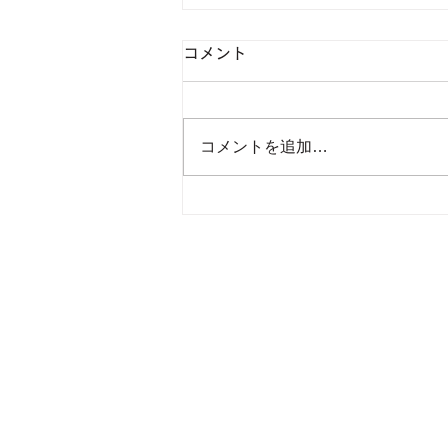
８０周年記念パーティー✨
コメント
７月１２日（日） 広島ガーデン
パレスにてサマーパーティーを開
催致しました。 昭和２１年創業
コメントを追加…
し今年で８０周年です。 初
代 宮本先生 ２代目 下岡正
男先生 ３代目 下岡千代子先生
４代目 花本・田川 次の世代に
繋げたいです😌 パーティーに御
参加を頂きました全ての皆様、本
当に有り難う御座います🙏 １２
月１３日（日） 広島ガーデンパ
レスにて冬の８０周年記念と銘打
ちクリスマスパーティーを開催致
します。