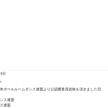
去の試合結果
ギャラリー
スタッフ紹介
レッ
月9日
✨
本ボールルームダンス連盟より公認審査員資格を頂きました😊
ンス連盟
ス連盟