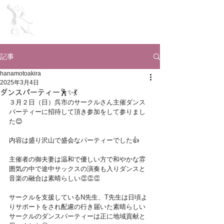
Ballroom ​Dance School
Since 1946
ＬＧダンス教室
記事
hanamotoakira
2025年3月4日
ダンスパーティー🕺✨💃
３月２日（日）呉市のサークルさん主催ダンス
パーティーに招待して頂き参加をして参りまし
た😊
内容は盛り沢山で盛会なパーティーでした👍
主催者の御夫妻は温和で優しい方で和やかな雰
囲気の中で途中サックスの演奏も入りダンスと
音楽の融合は素晴らしい👏👏👏
サークルを支援しているN先生、T先生は日頃よ
りサポートをされ配慮の行き届いた素晴らしい
サークルのダンスパーティーは正に地域貢献と